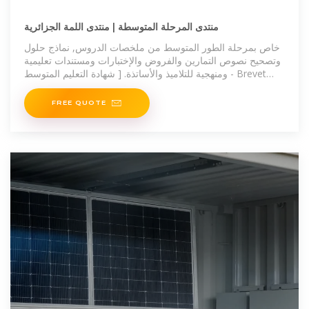
منتدى المرحلة المتوسطة | منتدى اللمة الجزائرية
خاص بمرحلة الطور المتوسط من ملخصات الدروس, نماذج حلول
وتصحيح نصوص التمارين والفروض والإختبارات ومستندات تعليمية
ومنهجية للتلاميذ والأساتذة. [ شهادة التعليم المتوسط - Brevet
d''Enseignement Moyen / BEM ]
FREE QUOTE