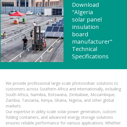
Download
"Algeria
solar panel
insulation
board
manufacturer"
Technical
Specifications
We provide professional large-scale photovoltaic solutions to
customers across Southern Africa and internationally, including
South Africa, Namibia, Botswana, Zimbabwe, Mozambique,
Zambia, Tanzania, Kenya, Ghana, Nigeria, and other global
markets.
Our expertise in utility-scale solar power generation, custom
folding containers, and advanced energy storage solutions
ensures reliable performance for various applications. Whether