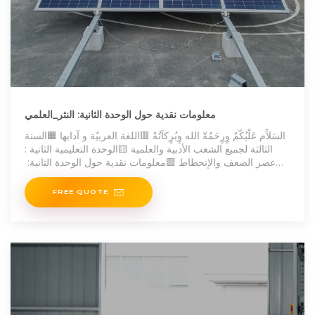
معلومات نقدية حول الوحدة الثانية: النثر_العلمي
السَلآْم عَلْيُكّمٌ وٍرٍحَمُةّ الله وٍبُرٍكآتُهْ 🟥اللغة العربيّة و آدابها 🟧السنة
الثالثة لجميع الشعب الأدبية والعلمية 🟨الوحدة التعليمية الثانية :
عصر الضعف والإنحطاط 🟩معلومات نقدية حول الوحدة الثانية: ️
النثر
FREE QUOTE