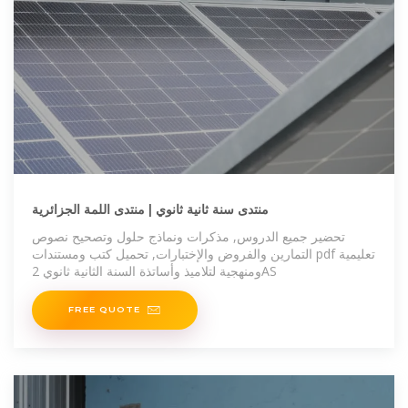
منتدى سنة ثانية ثانوي | منتدى اللمة الجزائرية
تحضير جميع الدروس, مذكرات ونماذج حلول وتصحيح نصوص
التمارين والفروض والإختبارات, تحميل كتب ومستندات pdf تعليمية
ومنهجية لتلاميذ وأساتذة السنة الثانية ثانوي 2AS
FREE QUOTE