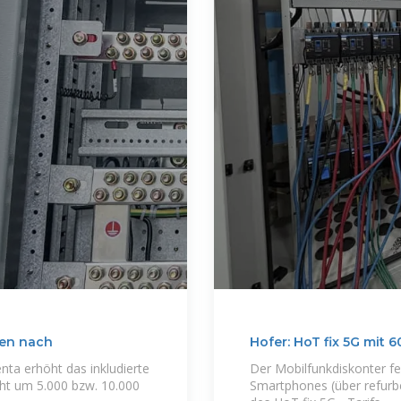
men nach
Hofer: HoT fix 5G mit 
ta erhöht das inkludierte
Der Mobilfunkdiskonter fe
cht um 5.000 bzw. 10.000
Smartphones (über refur