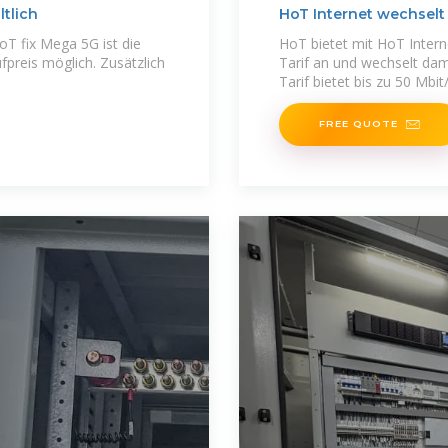
ltlich
HoT Internet wechselt
oT fix Mega 5G ist die
HoT bietet mit HoT Intern
reis möglich. Zusätzlich
Tarif an und wechselt dam
Tarif bietet bis zu 50 Mbit
FREE QUOTE