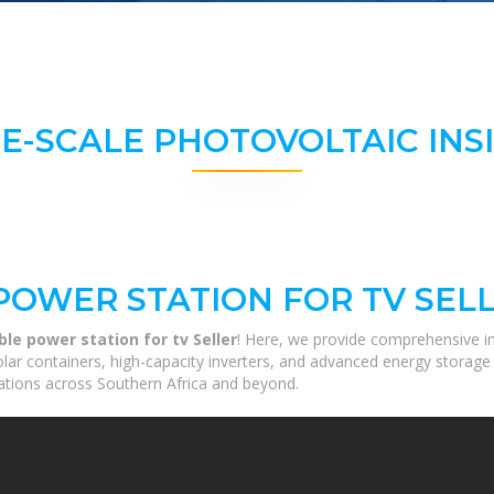
E-SCALE PHOTOVOLTAIC INS
POWER STATION FOR TV SEL
ble power station for tv Seller
! Here, we provide comprehensive in
solar containers, high-capacity inverters, and advanced energy storage
ications across Southern Africa and beyond.