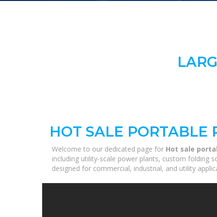
LARG
HOT SALE PORTABLE 
Welcome to our dedicated page for
Hot sale porta
including utility-scale power plants, custom folding 
designed for commercial, industrial, and utility appl