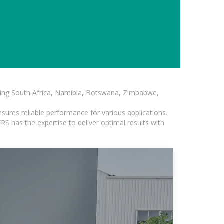
luding South Africa, Namibia, Botswana, Zimbabwe,
sures reliable performance for various applications.
S has the expertise to deliver optimal results with