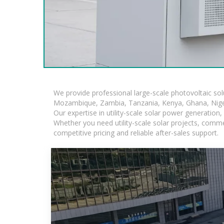
We provide professional large-scale photovoltaic so
Mozambique, Zambia, Tanzania, Kenya, Ghana, Niger
Our expertise in utility-scale solar power generatio
Whether you need utility-scale solar projects, comme
competitive pricing and reliable after-sales support.