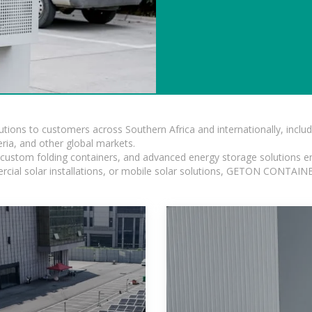
lutions to customers across Southern Africa and internationally, inc
ia, and other global markets.
n, custom folding containers, and advanced energy storage solutions en
rcial solar installations, or mobile solar solutions, GETON CONTAINER