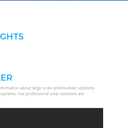
IGHTS
LER
formation about large-scale photovoltaic solutions
 systems. Our professional solar solutions are