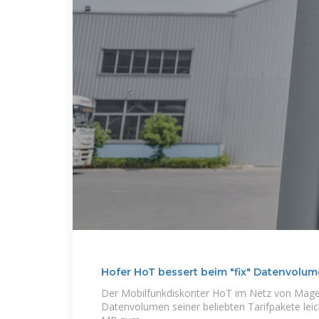
Hofer HoT bessert beim "fix" Datenvolu
Der Mobilfunkdiskonter HoT im Netz von Magen
Datenvolumen seiner beliebten Tarifpakete lei