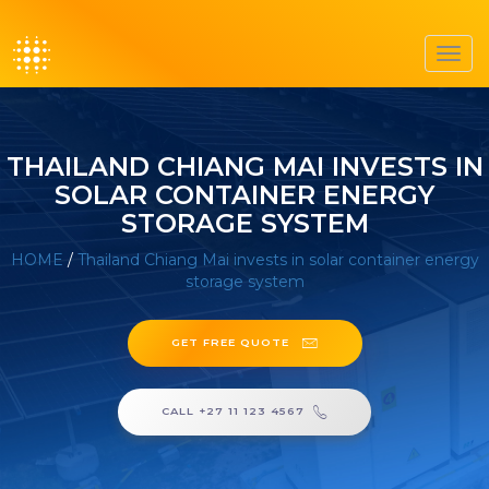
Toggl
navig
THAILAND CHIANG MAI INVESTS IN
SOLAR CONTAINER ENERGY
STORAGE SYSTEM
HOME
/
Thailand Chiang Mai invests in solar container energy
storage system
GET FREE QUOTE
CALL +27 11 123 4567