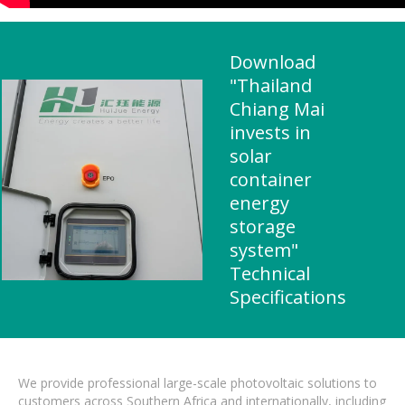
Download
"Thailand
Chiang Mai
invests in
solar
container
energy
storage
system"
Technical
Specifications
We provide professional large-scale photovoltaic solutions to
customers across Southern Africa and internationally, including