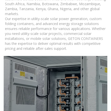
South Africa, Namibia, Botswana, Zimbabwe, Mozambique,
Zambia, Tanzania, Kenya, Ghana, Nigeria, and other global
markets.
Our expertise in utility-scale solar power generation, custom
folding containers, and advanced energy storage solutions
ensures reliable performance for various applications. Whether
you need utility-scale solar projects, commercial solar
installations, or mobile solar solutions, GETON CONTAINERS
has the expertise to deliver optimal results with competitive
pricing and reliable after-sales support.