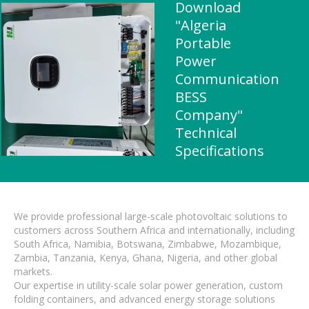
Download
"Algeria
Portable
Power
Communication
BESS
Company"
Technical
Specifications
We provide professional large-scale photovoltaic solutions to
customers across Southern Africa and internationally, including
South Africa, Namibia, Botswana, Zimbabwe, Mozambique,
Zambia, Tanzania, Kenya, Ghana, Nigeria, and other global
markets.
Our expertise in utility-scale solar power generation, custom
folding containers, and advanced energy storage solutions