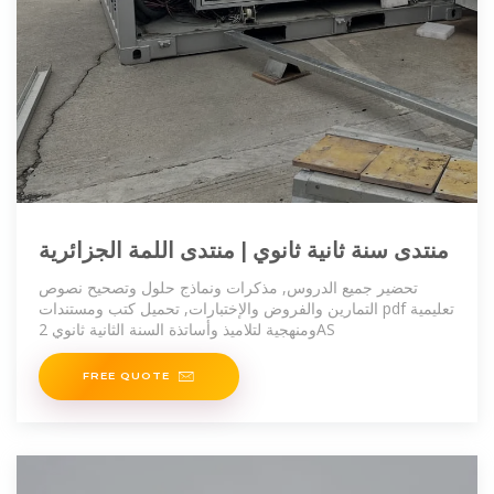
منتدى سنة ثانية ثانوي | منتدى اللمة الجزائرية
تحضير جميع الدروس, مذكرات ونماذج حلول وتصحيح نصوص
التمارين والفروض والإختبارات, تحميل كتب ومستندات pdf تعليمية
ومنهجية لتلاميذ وأساتذة السنة الثانية ثانوي 2AS
FREE QUOTE