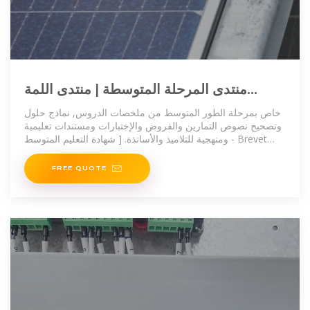
منتدى المرحلة المتوسطة | منتدى اللمة
الجزائرية
خاص بمرحلة الطور المتوسط من ملخصات الدروس, نماذج حلول
وتصحيح نصوص التمارين والفروض والإختبارات ومستندات تعليمية
ومنهجية للتلاميذ والأساتذة. [ شهادة التعليم المتوسط - Brevet
d''Enseignement Moyen / BEM ]
FREE QUOTE